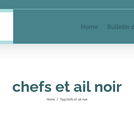
Home
Bulletin 
chefs et ail noir
Home
/
Tag:
chefs et ail noir