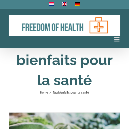
Skip
to
content
bienfaits pour
la santé
Home
/
Tag:
bienfaits pour la santé