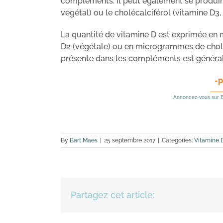
compléments. Il peut également se produire v
végétal) ou le cholécalciférol (vitamine D3,
La quantité de vitamine D est exprimée en 
D2 (végétale) ou en microgrammes de choléc
présente dans les compléments est général
-p
Annoncez-vous sur B
By
Bart Maes
|
25 septembre 2017
|
Categories:
Vitamine 
Partagez cet article: