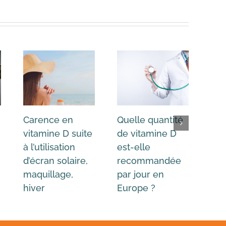
Carence en
Quelle quantité
Tro
vitamine D suite
de vitamine D
vit
à l’utilisation
est-elle
pos
d’écran solaire,
recommandée
Ha
maquillage,
par jour en
imp
hiver
Europe ?