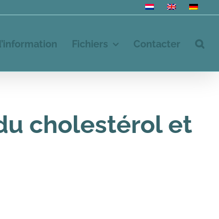
d’information
Fichiers
Contacter
du cholestérol et