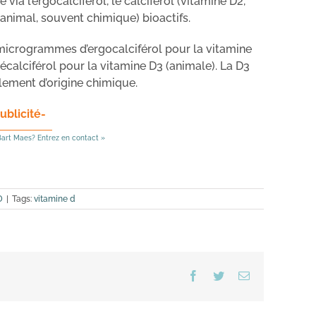
ia l’ergocalciférol, le calciférol (vitamine D2,
 animal, souvent chimique) bioactifs.
microgrammes d’ergocalciférol pour la vitamine
alciférol pour la vitamine D3 (animale). La D3
ement d’origine chimique.
ublicité-
art Maes? Entrez en contact »
D
|
Tags:
vitamine d
Facebook
Twitter
Email