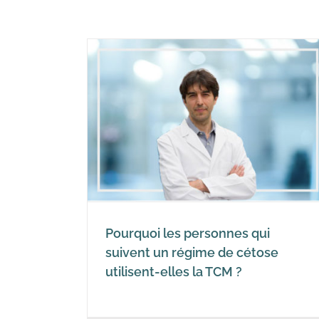
nnes qui
de cétose
a TCM ?
Pourquoi les personnes qui
suivent un régime de cétose
utilisent-elles la TCM ?