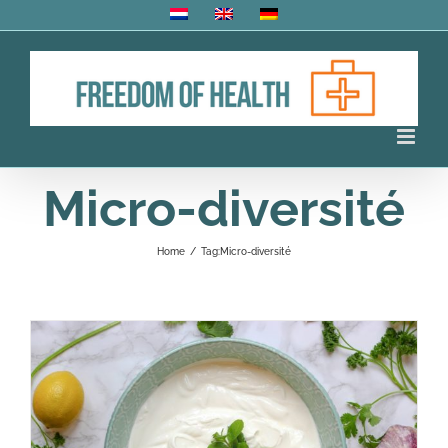
Skip
to
content
Micro-diversité
Home
/
Tag:
Micro-diversité