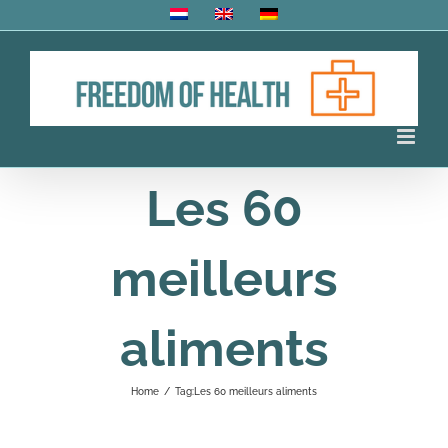
Skip
to
content
Les 60
meilleurs
aliments
Home
/
Tag:
Les 60 meilleurs aliments