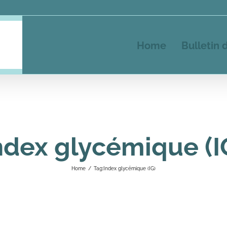
Home
Bulletin 
ndex glycémique (I
Home
/
Tag:
Index glycémique (IG)