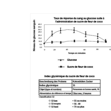
 coco a un
ible de 35