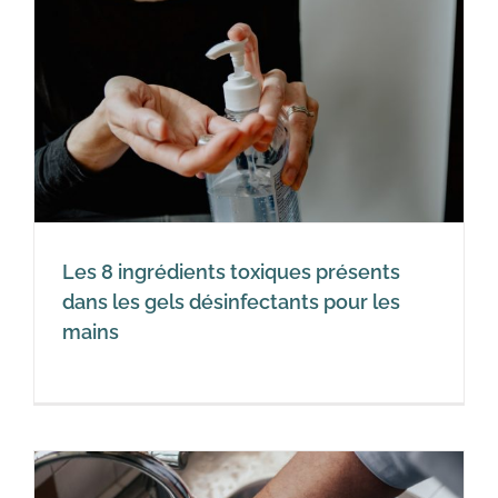
Les 8 ingrédients toxiques présents
dans les gels désinfectants pour les
mains