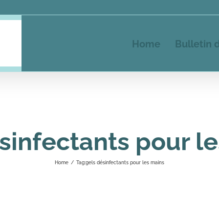
Home
Bulletin 
sinfectants pour l
Home
/
Tag:
gels désinfectants pour les mains