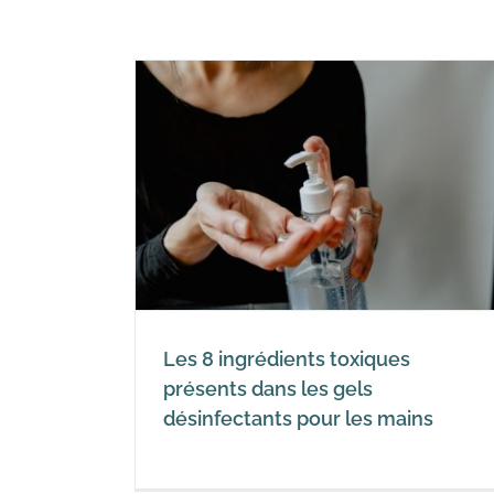
toxiques
s gels
les mains
d-19
Les 8 ingrédients toxiques
présents dans les gels
désinfectants pour les mains