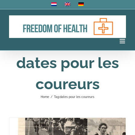
Skip
to
content
dates pour les
coureurs
Home
/
Tag:
dates pour les coureurs