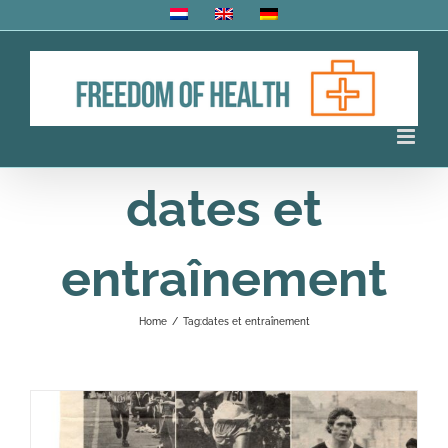
Skip
to
content
dates et
entraînement
Home
/
Tag:
dates et entraînement