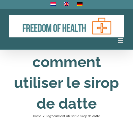
Skip
to
content
comment
utiliser le sirop
de datte
Home
/
Tag:
comment utiliser le sirop de datte