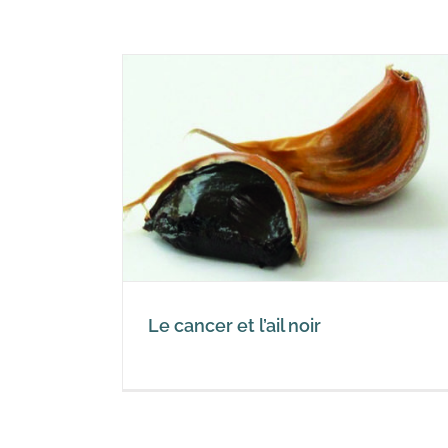
l noir
Le cancer et l’ail noir