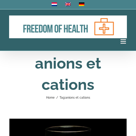
Skip
to
content
anions et
cations
Home
/
Tag:
anions et cations