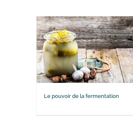
Fermentation ? L’alimentati
rmentation
fermentée pasteurisée a-t-e
un sens ?
Résistance et Covid-19
Le pouvoir de la fermentation