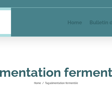
Home
Bulletin 
imentation fermen
Home
/
Tag:
alimentation fermentée