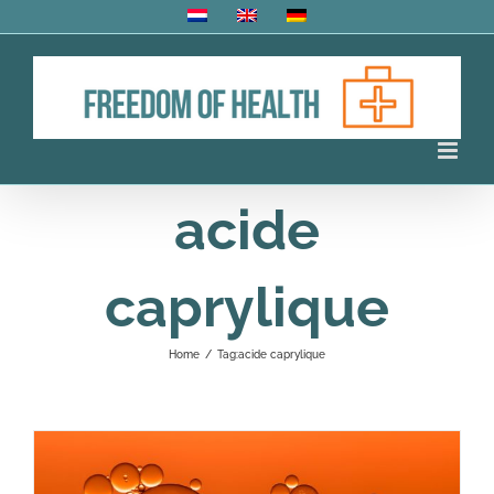
Skip
to
content
acide
caprylique
Home
/
Tag:
acide caprylique